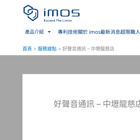
跳
至
主
要
專利技術
關於 imos
最新消息
超限職
產品介紹
內
容
首頁
服務據點
好聲音通訊 – 中壢龍慈店
好聲音通訊 – 中壢龍慈