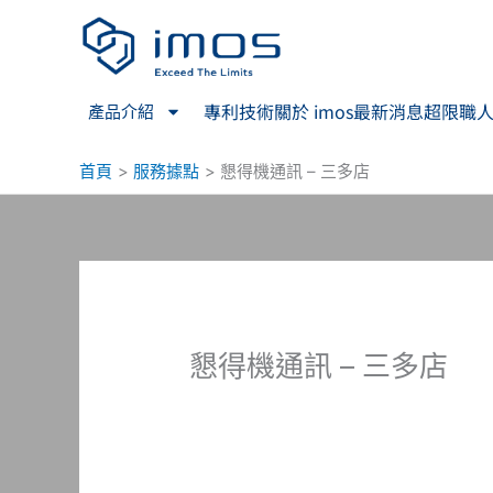
跳
至
主
要
專利技術
關於 imos
最新消息
超限職
產品介紹
內
容
首頁
服務據點
懇得機通訊 – 三多店
懇得機通訊 – 三多店