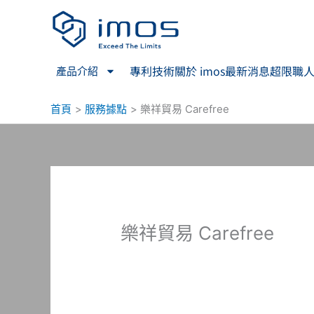
跳
至
主
要
專利技術
關於 imos
最新消息
超限職
產品介紹
內
容
首頁
服務據點
樂祥貿易 Carefree
樂祥貿易 Carefree