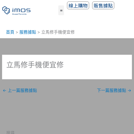
跳
線上購物
販售據點
至
主
要
內
首頁
服務據點
立馬修手機便宜修
容
立馬修手機便宜修
←
上一篇服務據點
下一篇服務據點
→
搜尋