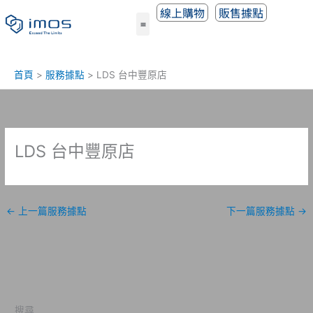
跳
線上購物
販售據點
至
主
要
內
首頁
服務據點
LDS 台中豐原店
容
LDS 台中豐原店
←
上一篇服務據點
下一篇服務據點
→
搜尋