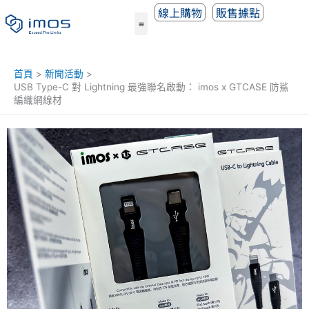
跳
線上購物
販售據點
至
主
要
內
首頁
新聞活動
容
USB Type-C 對 Lightning 最強聯名啟動： imos x GTCASE 防鯊
編織網線材