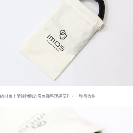
線材束上隨線附贈的魔鬼氈整理超便利，一秒盡收納