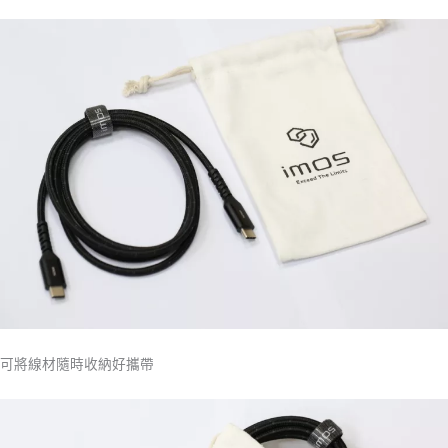
可將線材隨時收納好攜帶