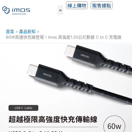
跳
線上購物
販售據點
至
主
要
內
首頁
產品新知
容
60W高速快充線登場！imos 高強度1.35公尺數據 C to C 充電線